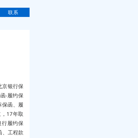
联系
北京银行保
函-履约保
标保函、履
，17年取
银行履约保
函、工程款